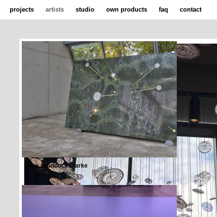
projects
artists
studio
own products
faq
contact
Louis Braddock Clarke