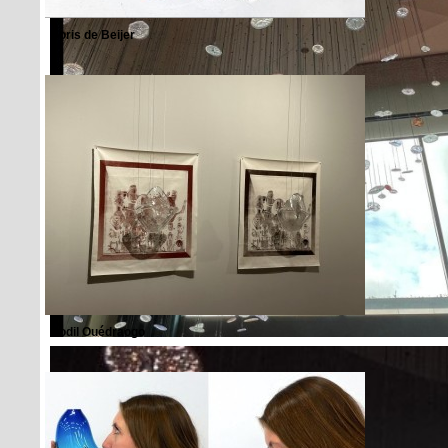
Boris de Beijer
Bodil Ouédraogo