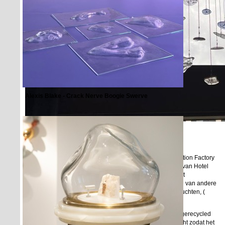
Alexis Blake - Crack Nerve Boogie Swerve
Caroline Prisse
Caroline ontwierp samen met Jochem Havermans van Fiction Factory
een lamp met gerecyclede materialen voor het restaurant van Hotel
Jansen. Het armatuur kwam uit een tentoonstelling van het
rijksmuseum, het glas waren kleine stukjes die over waren van andere
opdrachten en het glas werd gevormd op malletjes van vruchten, (
granaatappelen, kiwi's, sinasappelen etc)
Voor Paleis Noordeinde ontwierp Caroline een lamp met gerecycled
glas uit de glasblazerij. het glas wordt van boven aangelicht zodat het