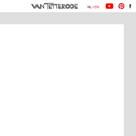
NL /
EN