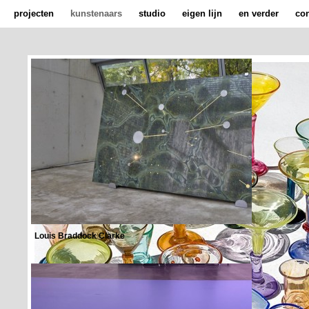
projecten
kunstenaars
studio
eigen lijn
en verder
con
Louis Braddock Clarke